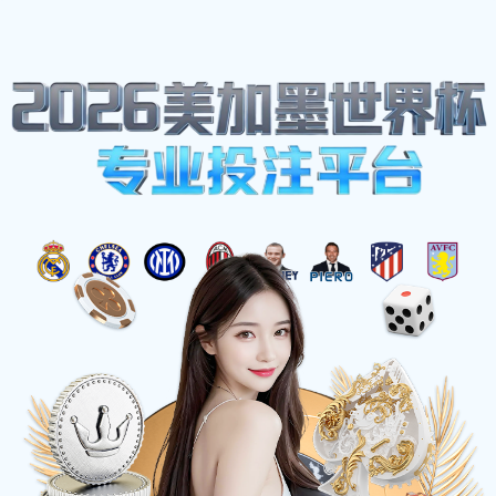
体育明星
首页
-
体育明星