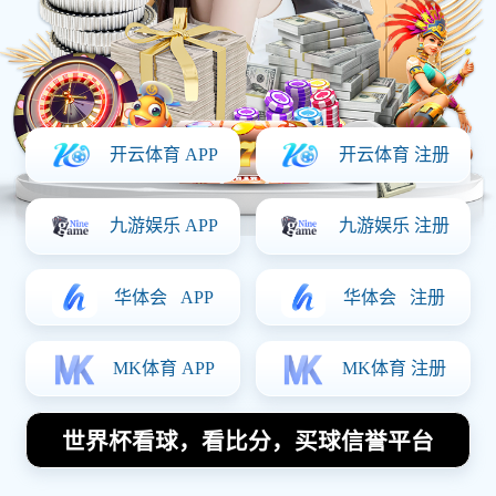
最新新闻
探访中国足球明星背后的故事与成就揭秘
新疆足球明星倒钩进球盛典名单揭晓引发球迷热议与期待
足球明星捂脸庆祝瞬间揭秘背后的情感与故事
武汉羽毛球队防反策略分析及其在比赛中的得失表现