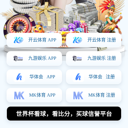
最新新闻
探访中国足球明星背后的故事与成就揭秘
新疆足球明星倒钩进球盛典名单揭晓引发球迷热议与期待
足球明星捂脸庆祝瞬间揭秘背后的情感与故事
武汉羽毛球队防反策略分析及其在比赛中的得失表现