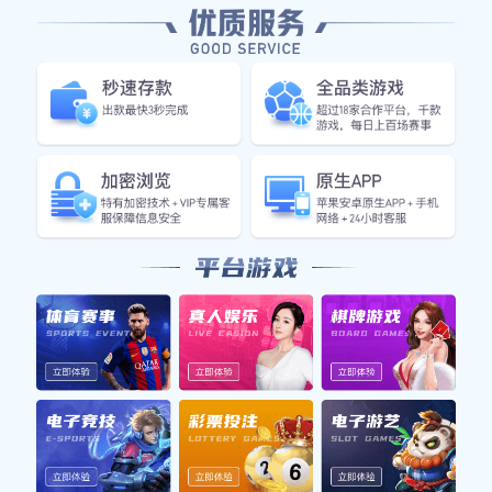
诺贝尔足球明星都有哪些知名球员及其辉煌成就解析
中国足球明星的妻子们谁更美丽她们的魅力与风采大比拼
绯闻缠身的足球明星们背后的爱情故事与生活揭秘
德国足球明星罗伊斯的职业生涯与成就全解析
足球明星孩子的天赋究竟源自何处是否遗传还是后天培养
的秘密揭秘
足球明星高清壁纸尽在掌握4K超清1080p完美呈现激情瞬间
女声配音足球明星演唱的动感歌曲展现激情与梦想
足球明星在比赛中精彩吹气任意球瞬间的高清图片展示