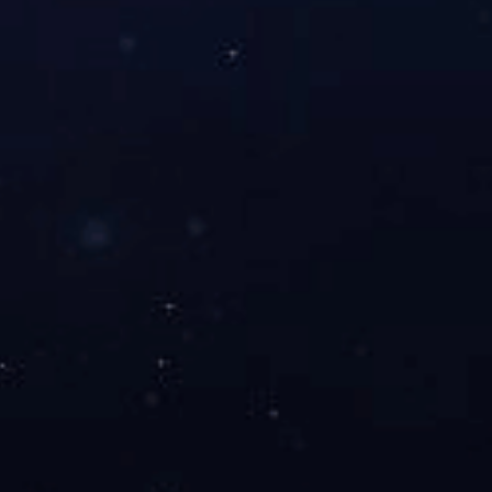
找到我们
页
地址：安庆市充熄湖492号
猫体育
电话：13554174183
点
邮箱: apzas@gmail.com
星
务
猫体育官网