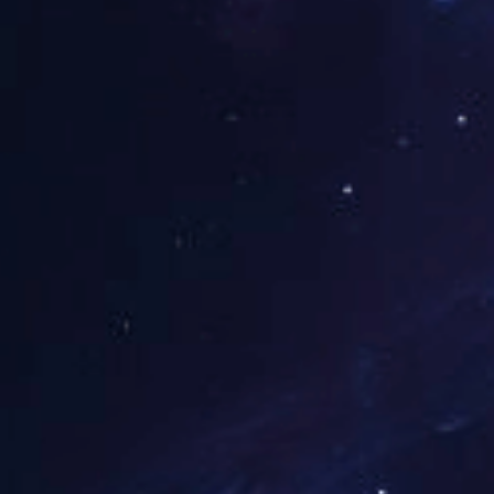
企业服务
接洽熊猫体育官网