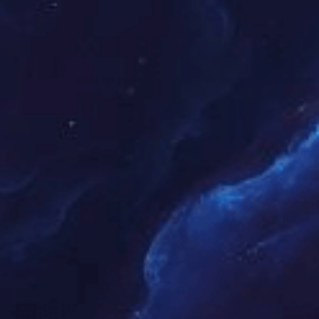
3、球员素质比较
谈及球队实力，自然不能忽视球员个人素质的重要性。
的球员，如莱万多夫斯基等前锋，他凭借敏锐的位置感
球。而中场核心基米希，则以其全面能力掌控着比赛节
另一方面，皇家马德里的明星云集同样令人瞩目，比如
组织进攻并为其他队友创造机会。此外，中场大脑莫德
比赛中起到至关重要作用。他们二人均体现了皇马所追
最终，无论是拜仁还是皇马，其强大的阵容深度都确保
应对压力。这种优秀人才汇聚成就了两支球队目前所取
对决中的结果走向。
熊猫体育
4、未来展望与预测
随着新赛季逐渐深入，拜仁慕尼黑与皇家马德里的状态
着良好的竞技状态，大部分主力球员保持健康，加之年
展潜力巨大。值得注意的是，如果双方能够继续保持现