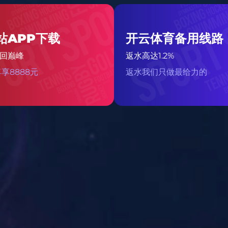
拜仁慕尼黑与皇家马德里巅
2025-09-01 04:20:13
在世界足球的舞台上，拜仁慕尼黑与皇家马德里这两支
两队不仅在各自的联赛中表现出色，更是在欧洲赛场上
迷支持。本文将从战术风格、历史交锋、球员素质以及
巅峰对决，探讨谁能笑到最后。通过对比两队在关键时
示出哪一方更具胜算，进而为广大球迷提供一个全面而
热
1、战术风格的较量
拜仁慕尼黑以其快速、高效的攻势足球著称，他们善于
线。在教练哈森许特尔执教下，拜仁强调控球率，通过