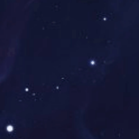
从以上分析可以看出，两队在战术风格上各有千秋。拜
梦
求进攻机会，而皇家马德里的灵动性和适应性则让他们
上的博弈，将会成为双方巅峰对决的重要看点。
图
2、历史交锋记录
回顾双方历史交锋记录，拜仁慕尼黑与皇家马德里之间
冠赛场上，两队曾数次相遇，其中不乏经典比赛。例如，
场以2-1领先，但随后在主场被皇马逆转，这一系列惊
此外，两队还有过几次激烈斗争，例如2000年和201
力接近、竞争激烈的一面。尽管近年来拜仁慕尼黑略占
手，他们总能在关键时刻发挥出色，使整体交锋纪录充
可以说，两队每一次碰面都是史诗般的大戏，每个细节
论是技战术层面的较量还是心理博弈，都让双方之间的
无尽期待。