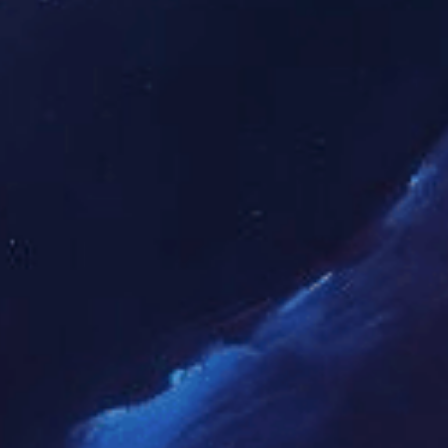
仁慕尼黑通过高强度压迫和快速反击来寻
在变化多端的比赛中游刃有余。这种战术
曾经展开过无数次精彩纷呈的较量。在欧
在2017年的欧冠四分之一决赛中，拜仁客
心动魄的发展令人难忘。
2年的欧冠淘汰赛，这些比赛都展示了双方实
上风，但皇家马德里依旧是不可忽视的对
满悬念。
都可能成为改变比赛走势的重要因素。无
历史交锋充满了传奇色彩，为观众带来了