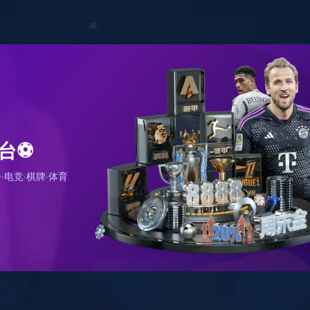
认识熊猫体育
体育热点
体育明星
企业服务
接洽熊猫