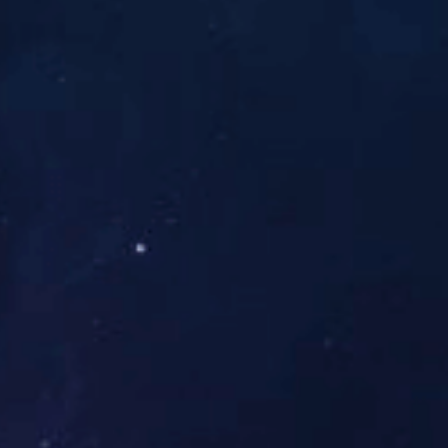
回收阵型，进行有效防守。
。在主教练安切洛蒂的指导下，皇马常常
体配合，同时也喜欢利用个人能力突围，
尤其是皇马在逆境中的韧性，让他们在关