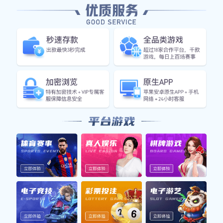
诺贝尔足球明星都有哪些知名球员及其辉煌成就解析
中国足球明星的妻子们谁更美丽她们的魅力与风采大比拼
绯闻缠身的足球明星们背后的爱情故事与生活揭秘
德国足球明星罗伊斯的职业生涯与成就全解析
足球明星孩子的天赋究竟源自何处是否遗传还是后天培养
的秘密揭秘
足球明星高清壁纸尽在掌握4K超清1080p完美呈现激情瞬间
女声配音足球明星演唱的动感歌曲展现激情与梦想
足球明星在比赛中精彩吹气任意球瞬间的高清图片展示