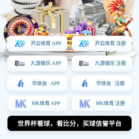
最新新闻
探访中国足球明星背后的故事与成就揭秘
新疆足球明星倒钩进球盛典名单揭晓引发球迷热议与期待
足球明星捂脸庆祝瞬间揭秘背后的情感与故事
武汉羽毛球队防反策略分析及其在比赛中的得失表现