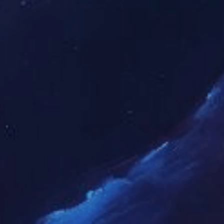
。在这样高水平的对抗中，两队如何制定
此，这不仅是一场篮球赛，更是智慧与勇
包括了詹姆斯、洛夫等几位明星球员。他
样化的威胁。而湖人方面，也不甘示弱，
，加上年轻小将们充满活力，为球队注入
斯组织进攻并寻找机会。而湖人在防守端
用内线优势，通过高位掩护创造错位机
线。
局势出现变化时，他们迅速做出反应，并
力，将往往成为整场比赛胜负的重要因