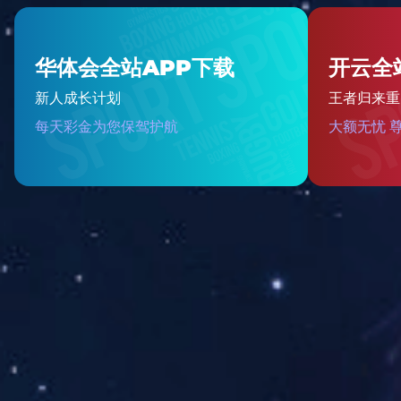
最新新闻
探访中国足球明星背后的故事与成就揭秘
新疆足球明星倒钩进球盛典名单揭晓引发球迷
议与期待