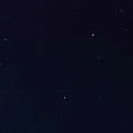
多这样的高水平赛事，让我们共同见证这