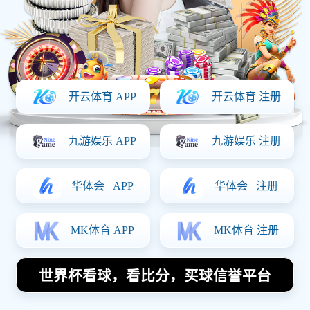
最新新闻
探访中国足球明星背后的故事与成就揭秘
新疆足球明星倒钩进球盛典名单揭晓引发球迷热议与期待
足球明星捂脸庆祝瞬间揭秘背后的情感与故事
武汉羽毛球队防反策略分析及其在比赛中的得失表现