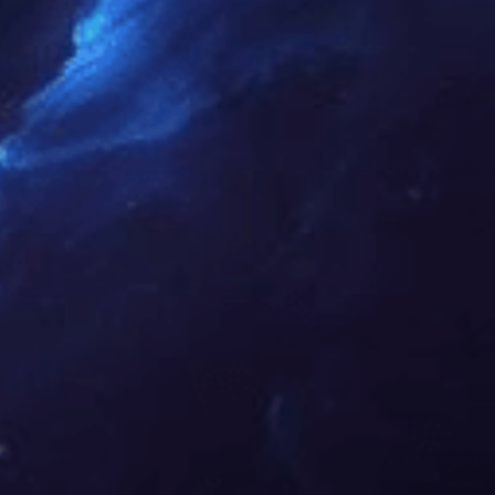
借助现代科技手段，对每位球员进行个性
数据分析软件监测球员在场上的表现，以
R）技术，用于模拟实战情况，提高球员反
受到不同于传统训练的新鲜感，也大幅度
期，可以有效减少运动损伤，提高运动寿
未来的发展奠定了基础。
到提升，同时也为整个联赛增色不少。随
浓厚兴趣，这无疑推动了当地体育事业的