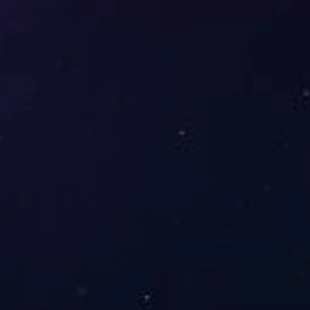
上一篇
深圳乒乓球队夺冠之路最新比赛经验分享TOP10解析
下一篇
深入分析西安篮球队盯防战术的特点与应用策略