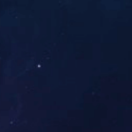
制胜的重要因素之一。无论是在单打还是
现出自身的实力。
训练计划，包括力量训练、有氧运动与技
员们的身体素质，还增强了他们在比赛中