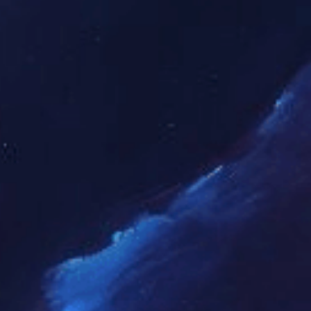
拟比赛等形式，提高选手们在压力环境中
激烈竞争时依然能够游刃有余，从容不
要因素。在每一场比赛中，无论是单打还
断地沟通与配合，在场上形成合力，从而
训。在日常训练中，教练鼓励队员相互交
在团队中的重要性，并愿意为整体目标而
同克服挑战，这种团结一致、不离不弃的
，让他们能够以更高昂斗志迎接每一次挑