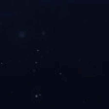
找到我们
页
地址：安庆市充熄湖492号
猫体育
电话：13554174183
点
邮箱: apzas@gmail.com
星
务
猫体育官网