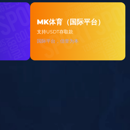
实力助力联赛精彩纷呈
力，成为各界瞩目的焦点。他们不仅在比
员。本文将从四个方面详细阐述武汉羽毛
响。首先，羽毛球队以超强的体能和意志
员都能发挥最佳水平；然后，科学化的训
联赛中所展现出的精彩表现，为整个赛事
出了极强的耐力和体能。在比赛中，他们