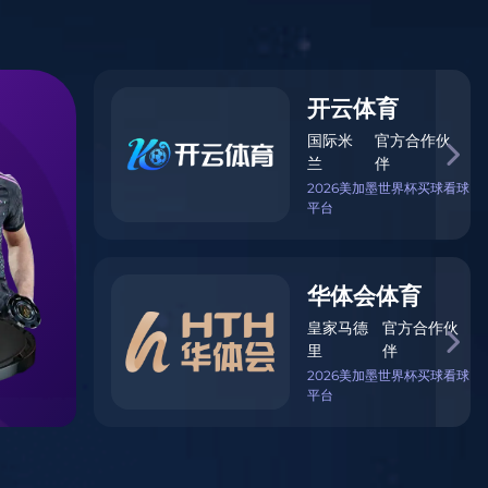
体育官网
现在预约