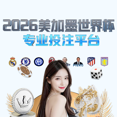
体育热点
首页
-
体育热点