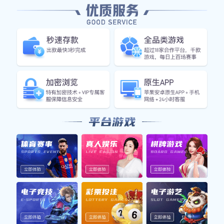
诺贝尔足球明星都有哪些知名球员及其辉煌成就解析
中国足球明星的妻子们谁更美丽她们的魅力与风采大比拼
绯闻缠身的足球明星们背后的爱情故事与生活揭秘
德国足球明星罗伊斯的职业生涯与成就全解析
足球明星孩子的天赋究竟源自何处是否遗传还是后天培养
的秘密揭秘
足球明星高清壁纸尽在掌握4K超清1080p完美呈现激情瞬间
女声配音足球明星演唱的动感歌曲展现激情与梦想
足球明星在比赛中精彩吹气任意球瞬间的高清图片展示