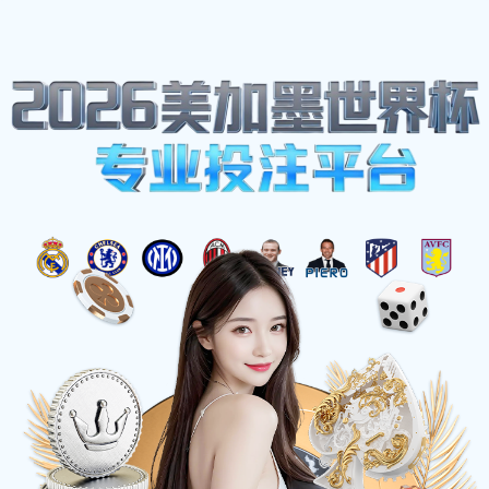
体育热点
首页
-
体育热点