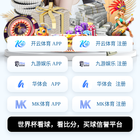
最新新闻
探访中国足球明星背后的故事与成就揭秘
新疆足球明星倒钩进球盛典名单揭晓引发球迷热议与期待
足球明星捂脸庆祝瞬间揭秘背后的情感与故事
武汉羽毛球队防反策略分析及其在比赛中的得失表现